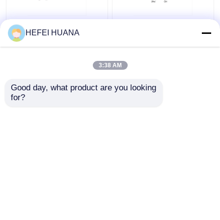
Fluoresceína-12-dUTP
Sal disódica de dADP
HEFEI HUANA
Solução sódica de 1
mM
3:38 AM
Melhor preço
Melhor preço
Good day, what product are you looking 
for?
Fale Conosco
Fale Conosco
Veja mais
Casa
Mapa do Site
Fale Conosco
Desktop Site
Mapa do Site
Política de Privacidade