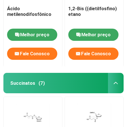
Ácido
1,2-Bis ((dietilfosfino)
metilenodifosfônico
etano
Melhor preço
Melhor preço
Fale Conosco
Fale Conosco
Succinatos
(7)