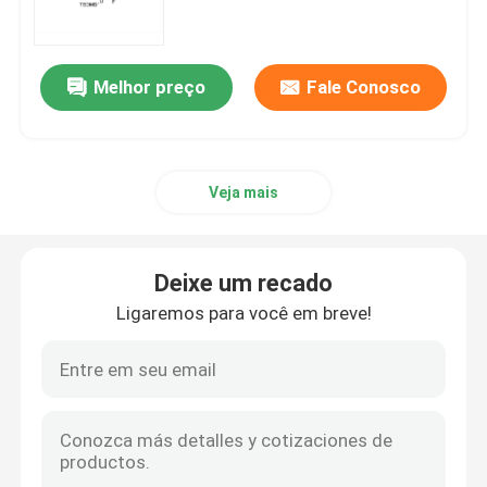
Matéria-prima de ARNm
Melhor preço
Fale Conosco
Reagente de fósforo
Veja mais
Succinatos
Nucleósidos
Deixe um recado
Ligaremos para você em breve!
Diagnóstico molecular
Tintas fluorescentes
Reagentes de síntese de oligo