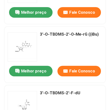
Melhor preço
Fale Conosco
Sobre nós
Excursão da fábrica
3'-O-TBDMS-2'-O-Me-rG ((iBu)
Controle da qualidade
Contacte-nos
Melhor preço
Fale Conosco
Notícia
CASOS
3'-O-TBDMS-2'-F-dU
Fósforamiditas