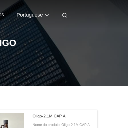
os
Portuguese
IGO
Oligo-2.1M CAP A
Nome do produto: Oligo-2.1M CAP A