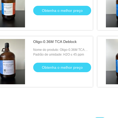
Obtenha o melhor preço
Oligo-0.36M TCA Deblock
Nome do produto: Oligo-0.36M TCA
Deblock
Padrão de umidade: H2O ≤ 45 ppm
Obtenha o melhor preço