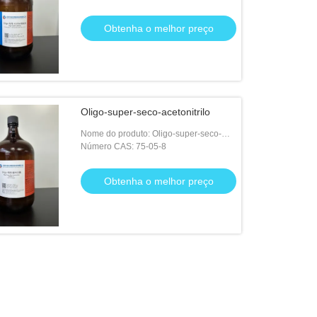
Obtenha o melhor preço
Oligo-super-seco-acetonitrilo
Nome do produto: Oligo-super-seco-
acetonitrilo
Número CAS: 75-05-8
Obtenha o melhor preço