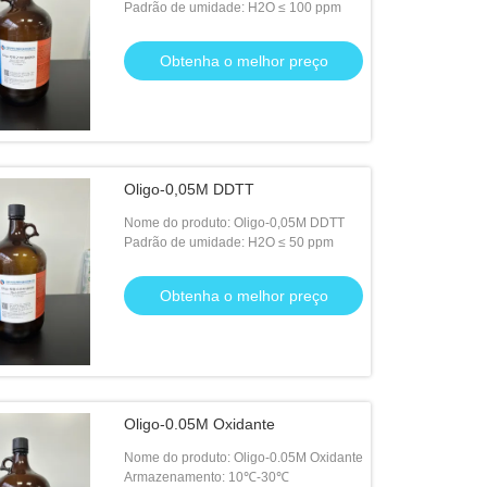
Padrão de umidade: H2O ≤ 100 ppm
Obtenha o melhor preço
Oligo-0,05M DDTT
Nome do produto: Oligo-0,05M DDTT
Padrão de umidade: H2O ≤ 50 ppm
Obtenha o melhor preço
Oligo-0.05M Oxidante
Nome do produto: Oligo-0.05M Oxidante
Armazenamento: 10℃-30℃