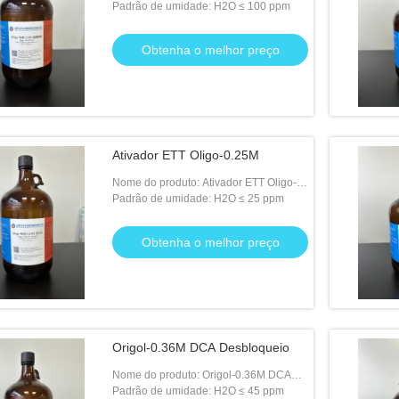
Padrão de umidade: H2O ≤ 100 ppm
Obtenha o melhor preço
Ativador ETT Oligo-0.25M
Nome do produto: Ativador ETT Oligo-
0.25M
Padrão de umidade: H2O ≤ 25 ppm
Obtenha o melhor preço
Origol-0.36M DCA Desbloqueio
Nome do produto: Origol-0.36M DCA
Desbloqueio
Padrão de umidade: H2O ≤ 45 ppm