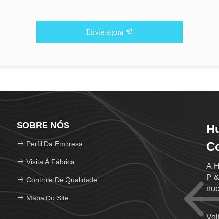
Envie agora
SOBRE NÓS
Hu
Perfil Da Empresa
Co
Visita À Fábrica
A H
P &
Controle De Qualidade
nuc
Mapa Do Site
Vol