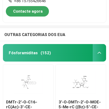
+86 15755426646
Contacte agora
OUTRAS CATEGORIAS DOS EUA
Fósforamiditas
(152)
DMTr-2'-O-C16-
3'-O-DMTr-2'-O-MOE-
rC(Ac)-3'-CE-
5-Me-rC ((Bz)-5'-CE-