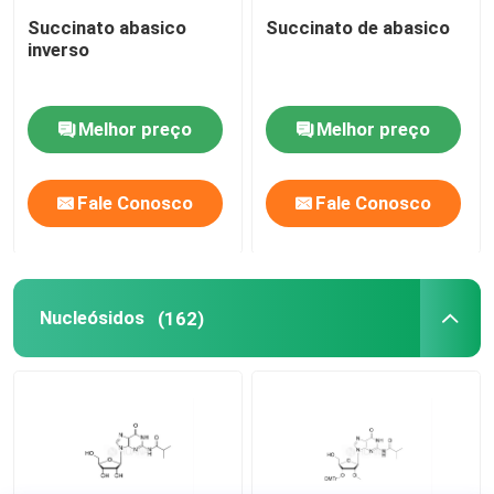
Succinato abasico
Succinato de abasico
inverso
Matéria-prima de ARNm
Reagente de fósforo
Melhor preço
Melhor preço
Succinatos
Fale Conosco
Fale Conosco
Nucleósidos
Nucleósidos
(162)
Diagnóstico molecular
Tintas fluorescentes
Reagentes de síntese de oligo