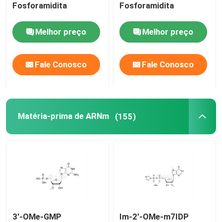
Fosforamidita
Fosforamidita
Melhor preço
Melhor preço
Fale Conosco
Fale Conosco
Matéria-prima de ARNm
(155)
3'-OMe-GMP
Im-2'-OMe-m7IDP