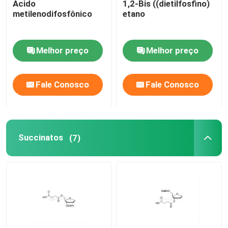
Ácido
1,2-Bis ((dietilfosfino)
metilenodifosfônico
etano
Sobre nós
Melhor preço
Melhor preço
Excursão da fábrica
Fale Conosco
Fale Conosco
Controle da qualidade
Contacte-nos
Succinatos
(7)
Notícia
CASOS
Fósforamiditas