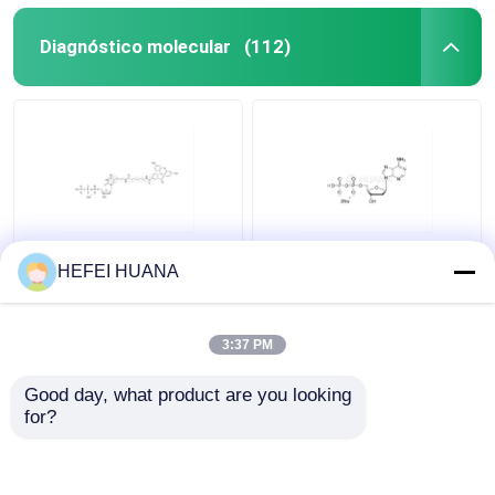
Diagnóstico molecular
(112)
Fluoresceína-12-dUTP
Sal disódica de dADP
HEFEI HUANA
Solução sódica de 1
mM
3:37 PM
Melhor preço
Melhor preço
Good day, what product are you looking 
for?
Fale Conosco
Fale Conosco