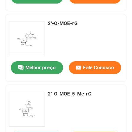
2'-O-MOE-rG
Melhor preço
Fale Conosco
2'-O-MOE-5-Me-rC