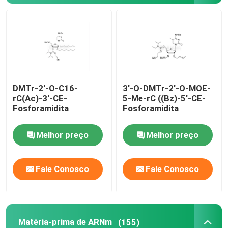
Matéria-prima de ARNm
Reagente de fósforo
DMTr-2'-O-C16-
3'-O-DMTr-2'-O-MOE-
Succinatos
rC(Ac)-3'-CE-
5-Me-rC ((Bz)-5'-CE-
Fosforamidita
Fosforamidita
Nucleósidos
Melhor preço
Melhor preço
Diagnóstico molecular
Fale Conosco
Fale Conosco
Tintas fluorescentes
Reagentes de síntese de oligo
Matéria-prima de ARNm
(155)