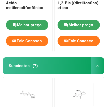
Ácido
1,2-Bis ((dietilfosfino)
metilenodifosfônico
etano
Melhor preço
Melhor preço
Fale Conosco
Fale Conosco
Succinatos
(7)