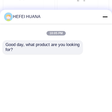
Fluoresceína-12-dUTP
Sal disódica de dADP
HEFEI HUANA
Solução sódica de 1
mM
10:05 PM
Melhor preço
Melhor preço
Good day, what product are you looking 
for?
Fale Conosco
Fale Conosco
Veja mais
Casa
Mapa do Site
Fale Conosco
Desktop Site
Mapa do Site
Política de Privacidade