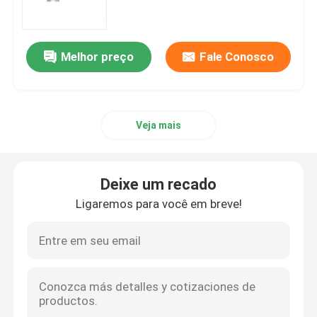
Matéria-prima de ARNm
Melhor preço
Fale Conosco
Reagente de fósforo
Veja mais
Succinatos
Nucleósidos
Deixe um recado
Ligaremos para você em breve!
Diagnóstico molecular
Tintas fluorescentes
Reagentes de síntese de oligo