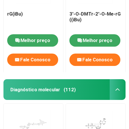
rG(iBu)
3'-O-DMTr-2'-O-Me-rG
((iBu)
Melhor preço
Melhor preço
Fale Conosco
Fale Conosco
Diagnóstico molecular
(112)