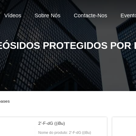
Vídeos
Sobre Nós
Contacte-Nos
Event
ÓSIDOS PROTEGIDOS POR
bases
2'-F-dG ((iBu)
Nome do produto: 2'-F-dG ((iBu)