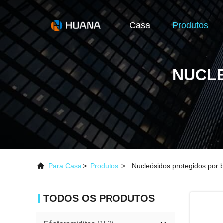
Casa
Produtos
NUCLE
Para Casa
>
Produtos
>
Nucleósidos protegidos por 
TODOS OS PRODUTOS