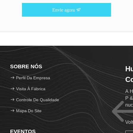
Envie agora
SOBRE NÓS
Hu
Perfil Da Empresa
Co
Visita À Fábrica
A H
P &
Controle De Qualidade
nuc
Mapa Do Site
Vol
EVENTOS