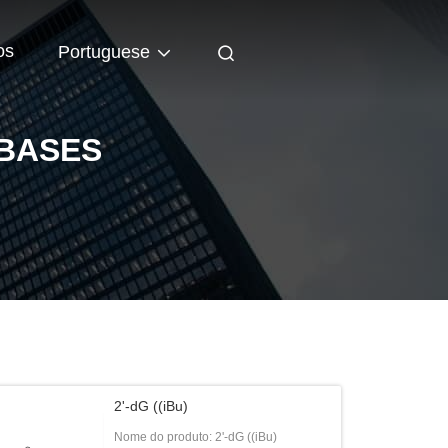
os
Portuguese
 BASES
2'-dG ((iBu)
Nome do produto: 2'-dG ((iBu)