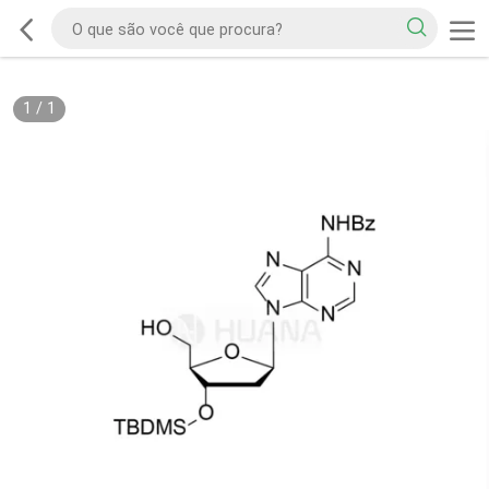
1
/
1