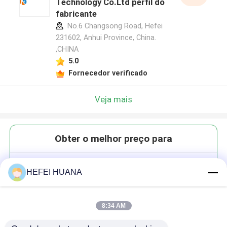
Technology Co.Ltd perfil do
fabricante
No.6 Changsong Road, Hefei
231602, Anhui Province, China.
,CHINA
5.0
Fornecedor verificado
Veja mais
Obter o melhor preço para
3'-O-TBDMS-2'-dA(Bz)
HEFEI HUANA
8:34 AM