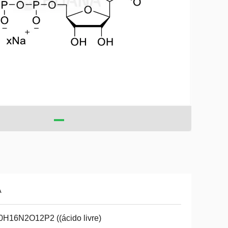
A
H16N2O12P2 ((ácido livre)