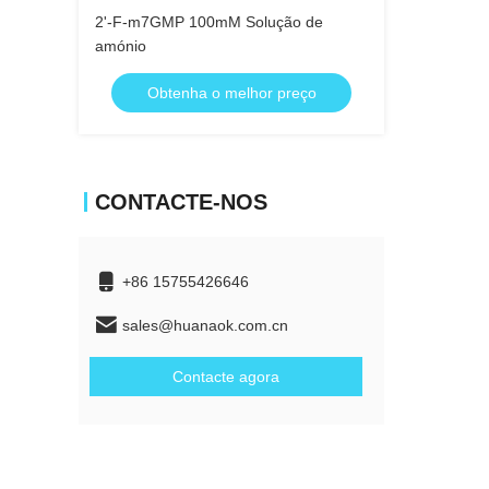
2'-F-m7GMP 100mM Solução de
amónio
Obtenha o melhor preço
CONTACTE-NOS
+86 15755426646
sales@huanaok.com.cn
Contacte agora