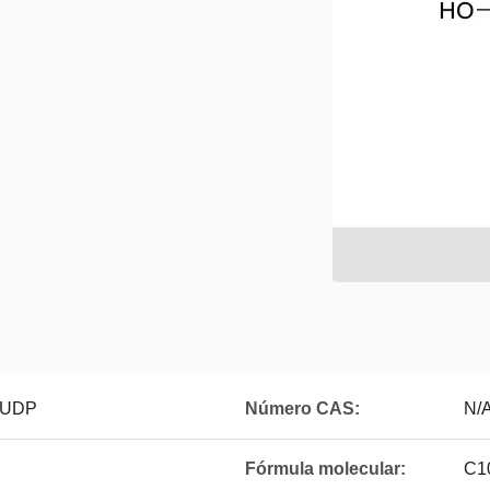
-pUDP
Número CAS:
N/
Fórmula molecular:
C10