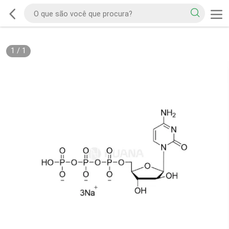
1
/
1