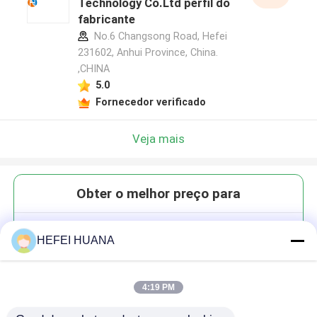
Technology Co.Ltd perfil do
fabricante
No.6 Changsong Road, Hefei
231602, Anhui Province, China.
,CHINA
5.0
Fornecedor verificado
Veja mais
Obter o melhor preço para
Ara CTP 100mM Solução de
HEFEI HUANA
Sódio
4:19 PM