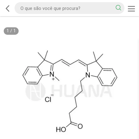
1
/
1