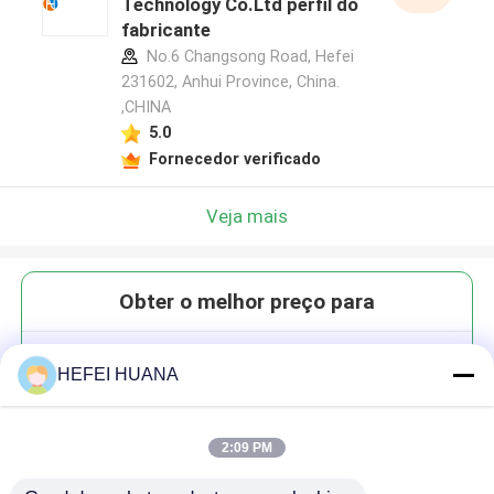
Technology Co.Ltd perfil do
fabricante
No.6 Changsong Road, Hefei
231602, Anhui Province, China.
,CHINA
5.0
Fornecedor verificado
Veja mais
Obter o melhor preço para
Lipo Cy3 ((Me) -COOH
HEFEI HUANA
2:09 PM