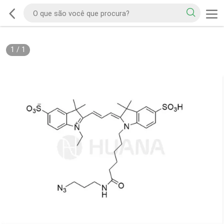
1
/
1