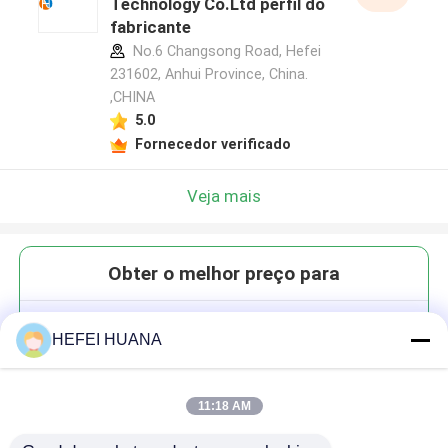
Technology Co.Ltd perfil do
fabricante
No.6 Changsong Road, Hefei
231602, Anhui Province, China.
,CHINA
5.0
Fornecedor verificado
Veja mais
Obter o melhor preço para
Cy3-N3
HEFEI HUANA
11:18 AM