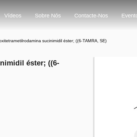
Vídeos
Sobre Nós
Contacte-Nos
Event
oxitetrametilrodamina sucinimidil éster; ((6-TAMRA, SE)
imidil éster; ((6-