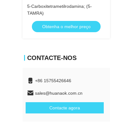
5-Carboxitetrametilrodamina; (5-
TAMRA)
Obtenha o melhor preço
CONTACTE-NOS
+86 15755426646
sales@huanaok.com.cn
Contacte agora