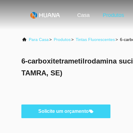
Casa
Produtos
Para Casa
>
Produtos
>
Tintas Fluorescentes
>
6-carb
6-carboxitetrametilrodamina sucin
TAMRA, SE)
Solicite um orçamento