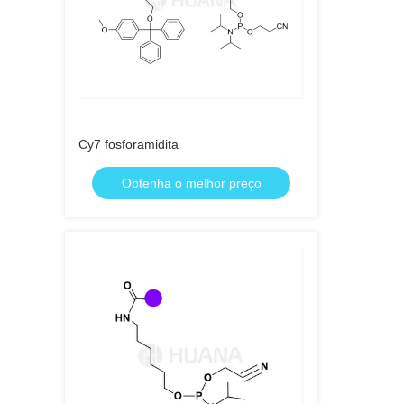
Cy7 fosforamidita
Obtenha o melhor preço