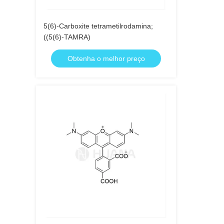
5(6)-Carboxite tetrametilrodamina;
((5(6)-TAMRA)
Obtenha o melhor preço