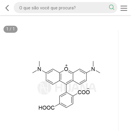
1
/
1