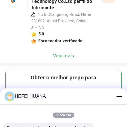
Technology Co.Ltd perfil do
fabricante
No.6 Changsong Road, Hefei
231602, Anhui Province, China.
,CHINA
5.0
Fornecedor verificado
Veja mais
Obter o melhor preço para
6-carboxitetrametilrodamina;
HEFEI HUANA
((6-TAMRA)
11:24 PM