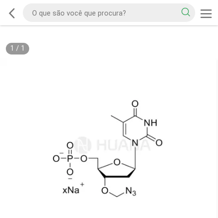
1
/
1