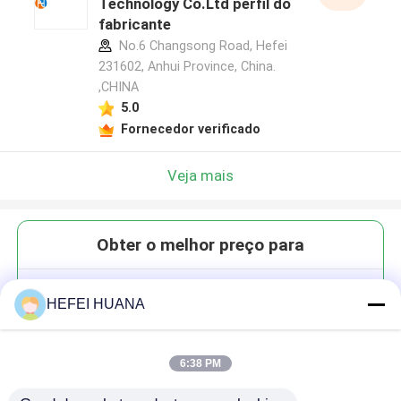
Technology Co.Ltd perfil do
fabricante
No.6 Changsong Road, Hefei
231602, Anhui Province, China.
,CHINA
5.0
Fornecedor verificado
Veja mais
Obter o melhor preço para
Sal de sódio 3′-O-azidometil-
HEFEI HUANA
dTMP
6:38 PM