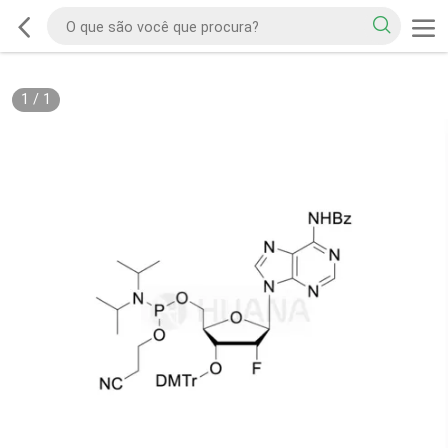
1
/
1