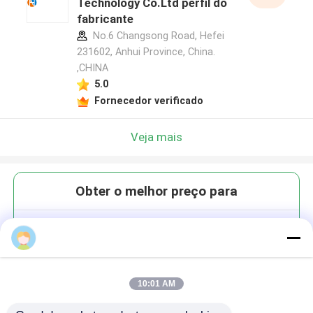
Technology Co.Ltd perfil do
fabricante
No.6 Changsong Road, Hefei
231602, Anhui Province, China.
,CHINA
5.0
Fornecedor verificado
Veja mais
Obter o melhor preço para
3'-O-DMTr-2'-F-dA(Bz)-5'-CE-
HEFEI HUANA
Fosforamidita
10:01 AM