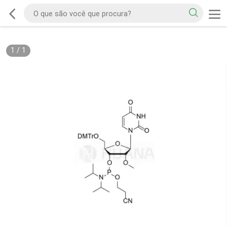
1
/
1