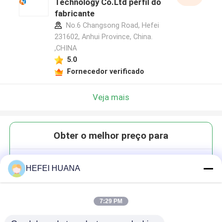
Technology Co.Ltd perfil do
fabricante
No.6 Changsong Road, Hefei
231602, Anhui Province, China.
,CHINA
5.0
Fornecedor verificado
Veja mais
Obter o melhor preço para
DMTr-2'-O-Me-rU-3'-CE-
HEFEI HUANA
Fosforamidita
7:29 PM