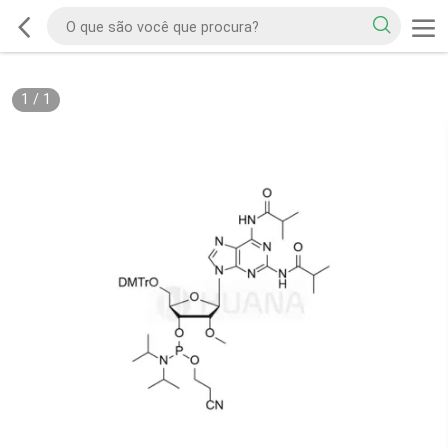
1
/
1