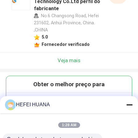
Technology Co.Ltd perfil do
fabricante
No.6 Changsong Road, Hefei
231602, Anhui Province, China.
,CHINA
5.0
Fornecedor verificado
Veja mais
Obter o melhor preço para
DMTr-2'-O-Me-N2,N6-Diibu-2-
HEFEI HUANA
amido-rA-3'-CE-fosforamidita
1:28 AM